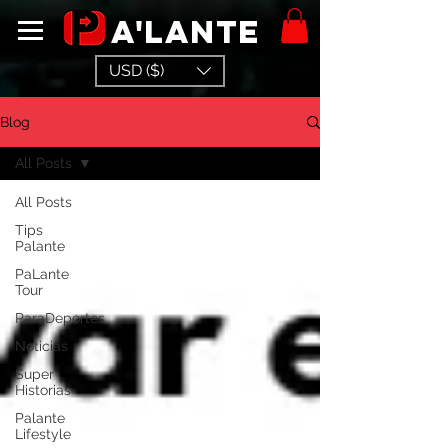
a'lante
USD ($)
Blog
All Posts
All Posts
Tips
Palante
PaLante
Tour
ParaDeportes
Noticias
Super
Historias
Palante
Lifestyle