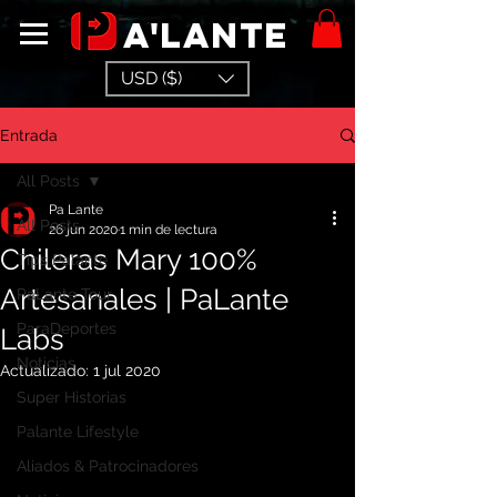
a'lante
USD ($)
Entrada
All Posts
Pa Lante
All Posts
26 jun 2020
1 min de lectura
Chileras Mary 100%
Tips Palante
Artesanales | PaLante
PaLante Tour
ParaDeportes
Labs
Noticias
Actualizado:
1 jul 2020
Super Historias
Palante Lifestyle
Aliados & Patrocinadores