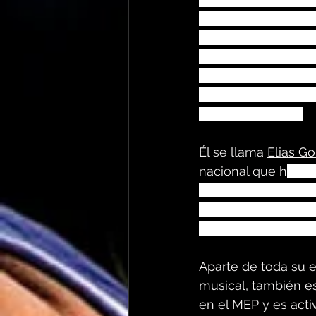
territorio nacional; 
venir” de Sin Bande
lugar y formando pa
del grupo costarris
participando en la 
vocalista de este.
Él se llama 
Elias G
nacional que h
a co
con artistas de la ta
Haury, Eduardo Agu
Vargas, Luisga, Skat
Aparte de toda su ex
musical, también e
en el MEP y es acti