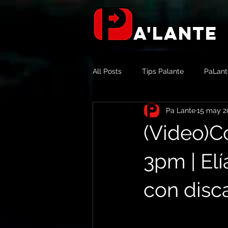
a'lante
All Posts
Tips Palante
PaLant
Pa Lante
15 may 2
Aliados & Patrocinadores
Not
(Video)C
3pm | El
con disc