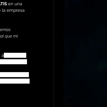
TIS
 en una 
e la empresa 
temas 
al que mi 
 a
 los nueve 
n su cantón. 
rovincial y un 
presentando de 