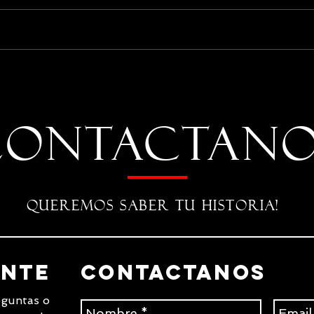
2024: un año lleno de altos
# In
y bajos para la población
¿Rea
con disCapacidad
tod
Día 
CONTACTANO
QUEREMOS SABER TU HISTORIA!
ante
Contactanos
eguntas o