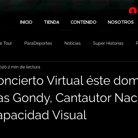
INICIO
TIENDA
CONTENIDO
NOSOTROS
e Tour
ParaDeportes
Noticias
Super Historias
P
020
2 min de lectura
icias
Tips
Lifestyle
Patrocinadores
oncierto Virtual éste do
ías Gondy, Cantautor Nac
apacidad Visual