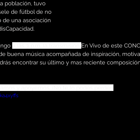
 población, tuvo 
sele de fútbol de no 
 de una asociación 
disCapacidad. 
ingo
a las 3 p.m. la transmisión 
En Vivo
 de este CON
 de buena música acompañada de inspiración, motiva
 podrás encontrar su último y mas reciente composició
stamos y apoyemos. ¡No te lo podés perder!
ka4xyffs