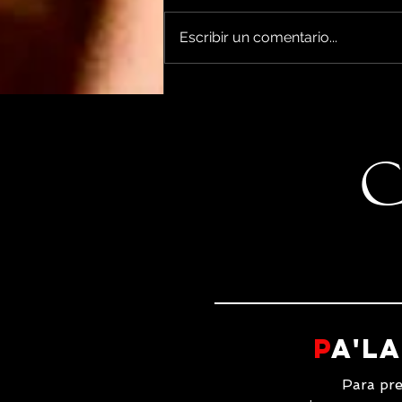
Escribir un comentario...
ParaDeporte + amigos =
comunidad : un espacio de
pertenencia y salud mental
P
a'L
Para pr