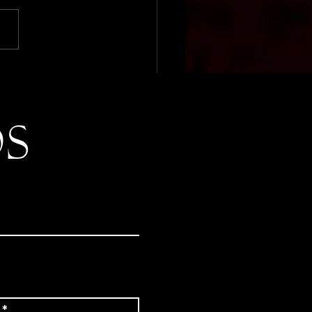
clusiónLaboral:
lidad para todas y
os? Conmemorando el
del Trabajador
S