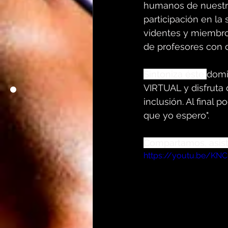
humanos de nuestra
participación en la 
videntes y miembro
de profesores con 
Sintoniza éste 
dom
VIRTUAL y disfruta
inclusión. Al final
que yo espero".
Compartamos
, asi
https://youtu.be/KNC