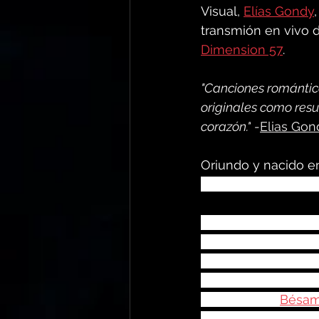
Visual, 
Elías Gondy
,
transmión en vivo d
Dimension 57
. 
"Canciones romántica
originales como resu
corazón."
 -
Elias Gon
Oriundo y nacido e
años de edad apren
Con diez años ganó e
año mas tarde, log
ese modo a la prov
Un años despúes se
concurso de 
Bésam
enfrentó a 86 parti