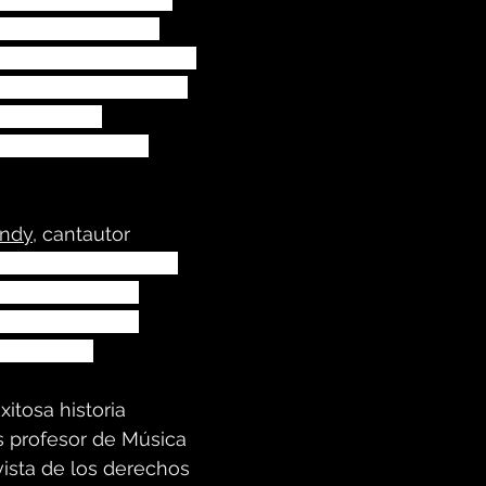
con el tema “Te vi 
ra ganando el primer 
rte de un concierto 
ence Skats, 
grabación con el 
ondy
, cantautor 
mpartido escenario 
lla de: Gabiota, 
irre, Humberto 
s y Editus.
itosa historia 
s profesor de Música 
vista de los derechos 