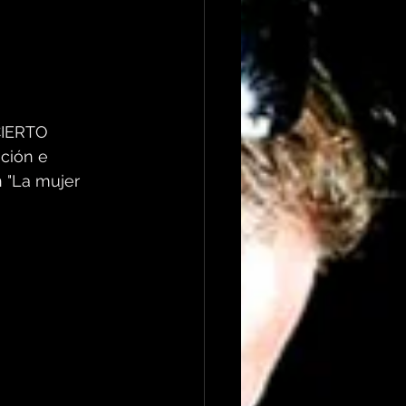
CIERTO 
ción e 
n "La mujer 