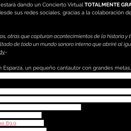
 estará dando un Concierto Virtual 
TOTALMENTE GRA
esde sus redes sociales, gracias a la colaboración d
s, otras que capturan acontecimientos de la historia y 
ltado de todo un mundo sonoro interno que abriré al igu
dy
-
n Esparza,
 un pequeño cantautor con grandes metas,
dió a leer Música en una escuela municipal situada e
l tercer lugar en un un festival interescolar a nivel p
ró obtener el primer lugar en el mismo certamen, re
incia de Puntarenas en San José.
 inscribió en un 
e 89.9
, donde se 
cipantes de todo el 