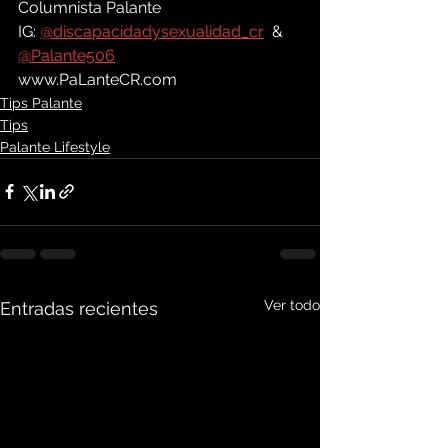
Columnista Palante
IG: 
@discapacidadysexualidad_cr
  &  
@Palante506
www.PaLanteCR.com
Tips Palante
Tips
Palante Lifestyle
Ver todo
Entradas recientes