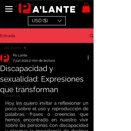
a'lante
USD ($)
Entrada
All Posts
Pa Lante
All Posts
7 jun 2021
2 min de lectura
Discapacidad y
Tips Palante
sexualidad: Expresiones
PaLante Tour
ParaDeportes
que transforman
Noticias
Hoy les quiero invitar a reflexionar un 
Super Historias
poco sobre el uso y reproducción de 
Palante Lifestyle
palabras, frases o creencias que 
hemos encontrado en nuestro vivir 
Aliados & Patrocinadores
sobre las personas con discapacidad 
y plasmar la importancia de desligar 