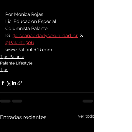
Por Mónica Rojas
Lic. Educación Especial
Columnista Palante
IG: 
@discapacidadysexualidad_cr
  &  
@Palante506
www.PaLanteCR.com
Tips Palante
Palante Lifestyle
Tips
Ver todo
Entradas recientes