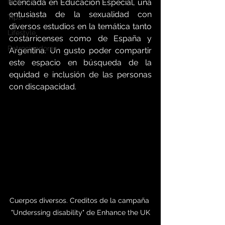
Noticias
licenciada en Educación Especial, una 
entusiasta de la sexualidad con 
Tips
diversos estudios en la temática tanto 
Lifestyle
costarricenses como de España y 
Patrocinadores
Argentina. Un gusto poder compartir 
este espacio en búsqueda de la 
equidad e inclusión de las personas 
con discapacidad.
Cuerpos diversos. Creditos de la campaña 
"Underssing disability" de Enhance the UK