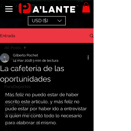
a'lante
USD ($)
Entrada
All Posts
Gilberto Pochet
All Posts
14 mar 2018
3 min de lectura
La cafetería de las
Tips Palante
oportunidades
PaLante Tour
ParaDeportes
Más feliz no puedo estar de haber 
Noticias
escrito este artículo, y más feliz no 
Super Historias
pude estar por haber ido a entrevistar 
Palante Lifestyle
a quien me contó todo lo necesario 
para elaborar el mismo.
Aliados & Patrocinadores