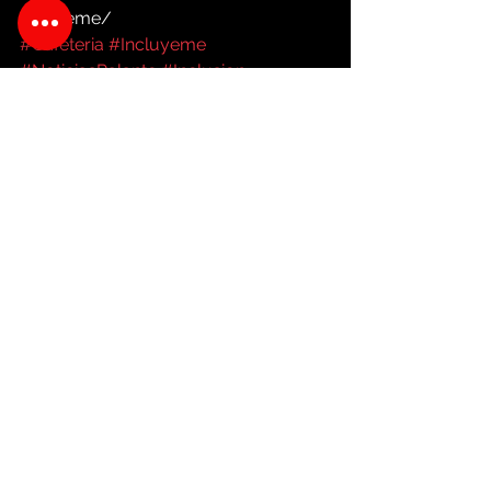
ncluyeme/
#Cafeteria
#Incluyeme
#NoticiasPalante
#Inclusion
#CostaRica
Noticias
Ver todo
Entradas recientes