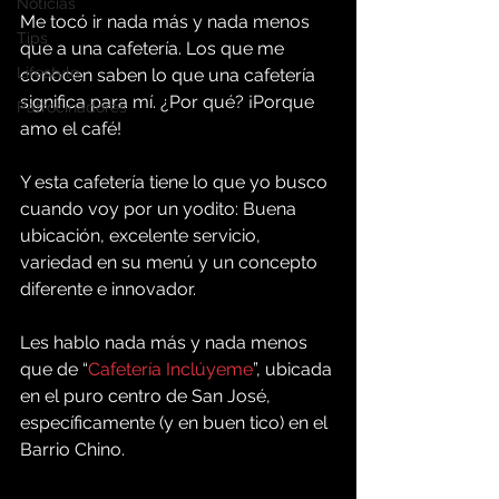
Noticias
Me tocó ir nada más y nada menos 
Tips
que a una cafetería. Los que me 
Lifestyle
conocen saben lo que una cafetería 
significa para mí. ¿Por qué? ¡Porque 
Patrocinadores
amo el café!
Y esta cafetería tiene lo que yo busco 
cuando voy por un yodito: Buena 
ubicación, excelente servicio, 
variedad en su menú y un concepto 
diferente e innovador.
Les hablo nada más y nada menos 
que de “
Cafetería Inclúyeme
”, ubicada 
en el puro centro de San José, 
específicamente (y en buen tico) en el 
Barrio Chino.