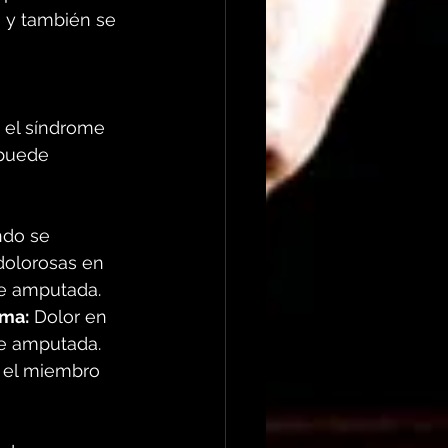
 y también se 
 el síndrome 
puede 
do se 
dolorosas en 
e amputada.  
sma:
 Dolor en 
e amputada.  
 el miembro 
 