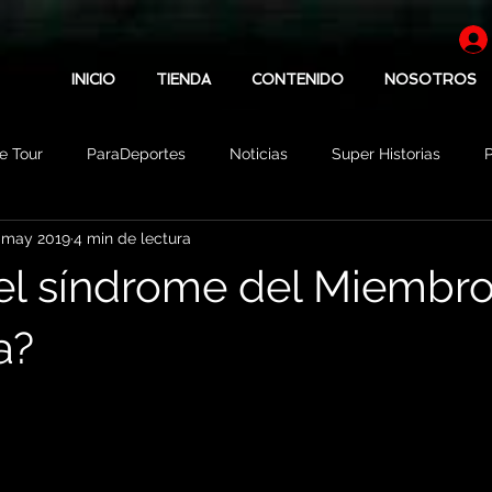
INICIO
TIENDA
CONTENIDO
NOSOTROS
e Tour
ParaDeportes
Noticias
Super Historias
P
 may 2019
4 min de lectura
icias
Tips
Lifestyle
Patrocinadores
el síndrome del Miembr
a?