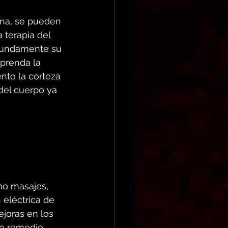
sma, se pueden 
 terapia del 
ofundamente su 
prenda la 
to la corteza 
del cuerpo ya 
mo masajes, 
eléctrica de 
ejoras en los 
ro remedio 