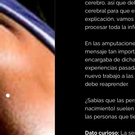
cerebro, así que de
cerebral para que e
explicación, vamos
procesar toda la in
En las amputacione
mensaje tan importa
encargaba de dicha
experiencias pasad
nuevo trabajo a la
debe reaprender.
¿Sabías que las pe
nacimiento) suelen
las personas que t
Dato curioso:
 La s