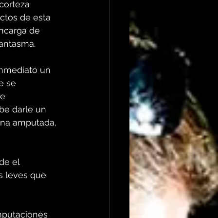
corteza 
ctos de esta 
ncarga de 
fantasma.
inmediato un 
e se 
e 
be darle un 
rna amputada, 
e el 
s leves que 
mputaciones 