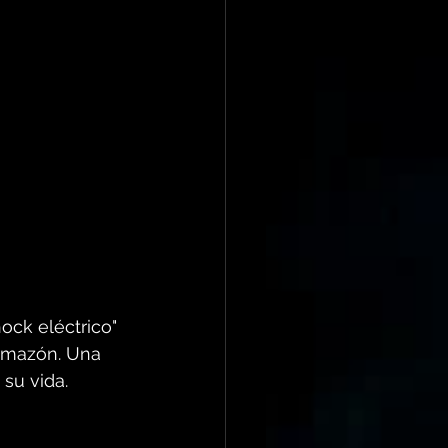
ck eléctrico" 
emazón. Una 
su vida.