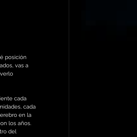
é posición 
ados, vas a 
verlo 
iente cada 
midades, cada 
erebro en la 
on los años. 
ro del 