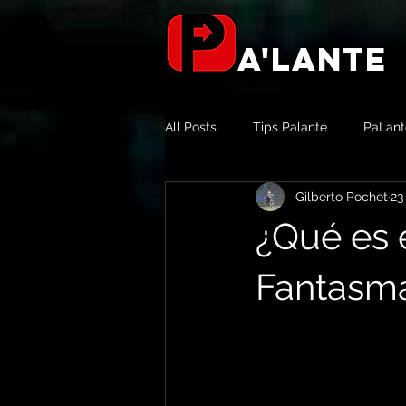
a'lante
All Posts
Tips Palante
PaLant
Gilberto Pochet
23
Aliados & Patrocinadores
Not
¿Qué es 
Fantasm