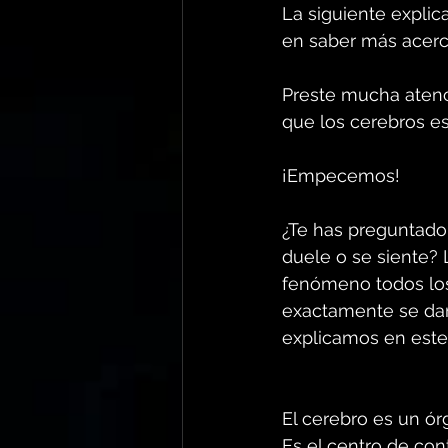
La siguiente explic
en saber más acerc
Preste mucha atenci
que los cerebros es
¡Empecemos!
¿Te has preguntado 
duele o se siente? 
fenómeno todos los
exactamente se dan
explicamos en este 
El cerebro es un ó
Es el centro de cont