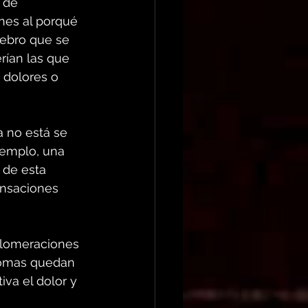
 de 
ones al porqué 
rebro que se 
rían las que 
 dolores o 
 no está se 
jemplo, una 
 de esta 
ensaciones 
glomeraciones 
romas quedan 
iva el dolor y 