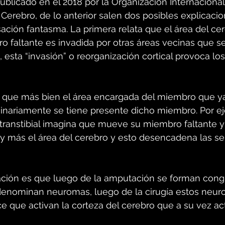
ublicado en el 2018 por la Organización Internacional
 Cerebro, de lo anterior salen dos posibles explicaci
ación fantasma. La primera relata que el área del ce
 faltante es invadida por otras áreas vecinas que se
 esta “invasión” o reorganización cortical provoca los
 que más bien el área encargada del miembro que ya
inariamente se tiene presente dicho miembro. Por e
ranstibial imagina que mueve su miembro faltante y
y más el área del cerebro y esto desencadena las s
cación es que luego de la amputación se forman con
denominan neuromas, luego de la cirugía estos neu
ce que activan la corteza del cerebro que a su vez act