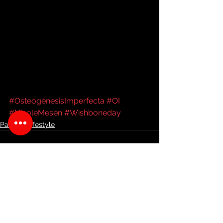
#OsteogénesisImperfecta
#OI
#NicoleMesén
#Wishboneday
Palante Lifestyle
Ver todo
Entradas recientes