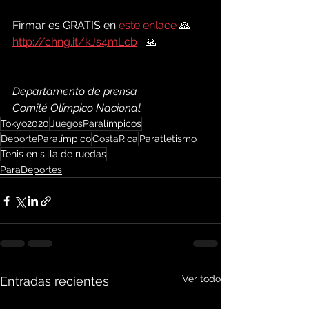
Firmar es GRATIS en 
este enlace
 🙏   
http://chng.it/kJs4mLcb
   🙏 
Departamento de prensa
Comité Olímpico Nacional 
Tokyo2020
JuegosParalímpicos
DeporteParalímpico
CostaRica
Paratletismo
Tenis en silla de ruedas
ParaDeportes
Ver todo
Entradas recientes