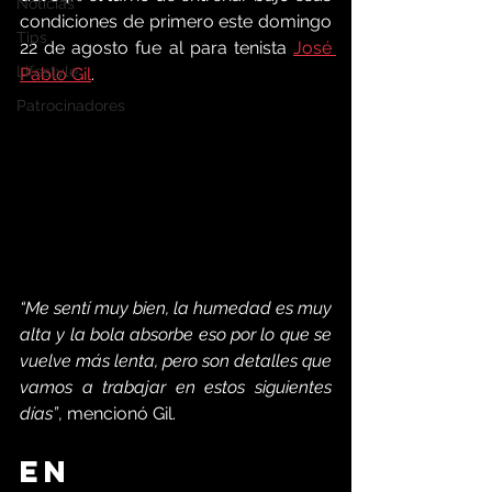
Noticias
condiciones de primero este domingo 
Tips
22 de agosto fue al para tenista 
José 
Lifestyle
Pablo Gil
. 
Patrocinadores
“Me sentí muy bien, la humedad es muy 
alta y la bola absorbe eso por lo que se 
vuelve más lenta, pero son detalles que 
vamos a trabajar en estos siguientes 
días”
, mencionó Gil. 
En 