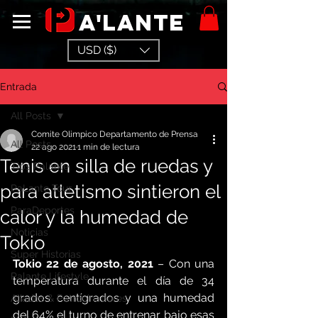
a'lante
USD ($)
Entrada
All Posts
Comite Olimpico Departamento de Prensa
All Posts
22 ago 2021
1 min de lectura
Tenis en silla de ruedas y
Tips Palante
para atletismo sintieron el
PaLante Tour
ParaDeportes
calor y la humedad de
Noticias
Tokio
Super Historias
Tokio 22 de agosto, 2021
 – Con una 
Palante Lifestyle
temperatura durante el día de 34 
grados centígrados y una humedad 
Aliados & Patrocinadores
del 64% el turno de entrenar bajo esas 