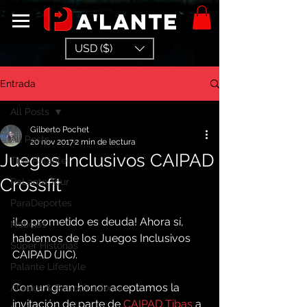
a'lante
USD ($)
Entrada
All Posts
Gilberto Pochet
All Posts
20 nov 2017
2 min de lectura
Juegos Inclusivos CAIPAD
Tips Palante
Crossfit
PaLante Tour
ParaDeportes
¡Lo prometido es deuda! Ahora sí, 
Noticias
hablemos de los Juegos Inclusivos 
Super Historias
CAIPAD (JIC).
Palante Lifestyle
Con un gran honor aceptamos la 
Aliados & Patrocinadores
invitación de parte de 
CAIPAD Tibas
 a 