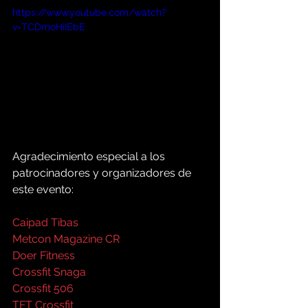
https://www.youtube.com/watch?
v=TCDmoHiIEbE
Agradecimiento especial a los 
patrocinadores y organizadores de 
este evento:
Caipad Tibas
Metcon Magazine CR
Doer Fitness
Crossfit Snaga
Crossfit 506
TFT Crossfit