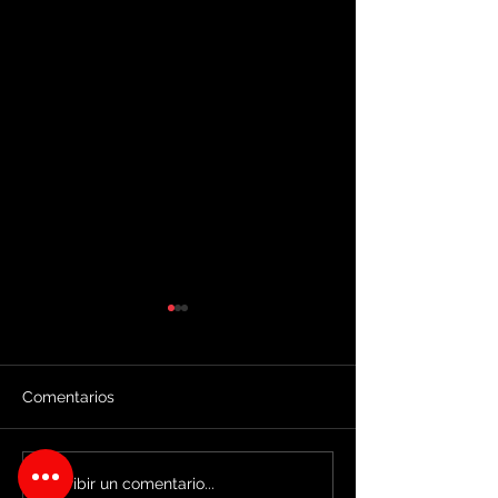
Comentarios
Tokio nos sintió -
#Video ¡Históric
Escribir un comentario...