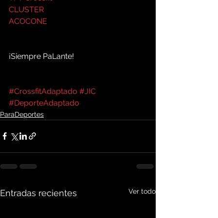
CLUSTER
ACOCONE
¡Siempre PaLante!
#CrossfitAdaptado
#JIC
#DeporteAdaptado
ParaDeportes
Ver todo
Entradas recientes