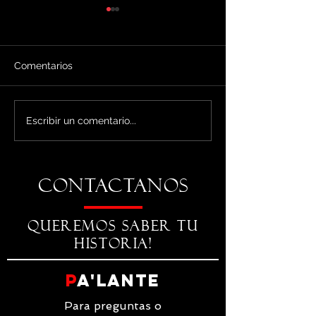
Comentarios
Cerro Pelado - Palante
Parque Ambient
Escribir un comentario...
Tour
Loro
CONTACTANOS
QUEREMOS SABER TU
HISTORIA!
P
a'Lante
Para preguntas o