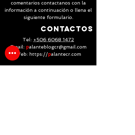
comentarios contactanos con la
información a continuación o llena el
siguiente formulario.
contactos
Tel:
+506 6068 1472
Email:
p
alanteblogcr@gmail.com
Web: https://
p
alantecr.com
Rohrmoser, Pavas,
San Jose,
Costa Rica
Contactanos