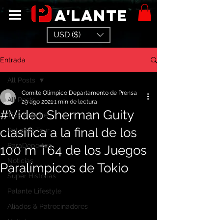
a'lante
USD ($)
Entrada
All Posts
Comite Olimpico Departamento de Prensa
All Posts
29 ago 2021
1 min de lectura
#Video Sherman Guity
Tips Palante
clasifica a la final de los
PaLante Tour
ParaDeportes
100 m T64 de los Juegos
Noticias
Paralímpicos de Tokio
Super Historias
Palante Lifestyle
Aliados & Patrocinadores