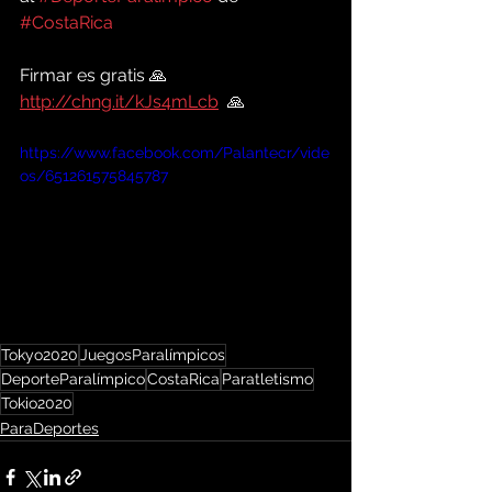
#CostaRica
Firmar es gratis 🙏 
http://chng.it/kJs4mLcb
  🙏
https://www.facebook.com/Palantecr/vide
os/651261575845787
Tokyo2020
JuegosParalímpicos
DeporteParalímpico
CostaRica
Paratletismo
Tokio2020
ParaDeportes